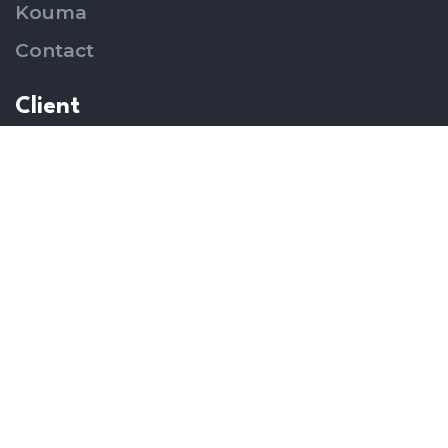
Kouma
Contact
Client
Services
Portfolio
Venez nous rendre visite
256, rue du Grand Hotel,
Terminus, Niamey, Niger
+227 88 74 77 77
360@agencekouma.com
Suivez-nous sur Instagram