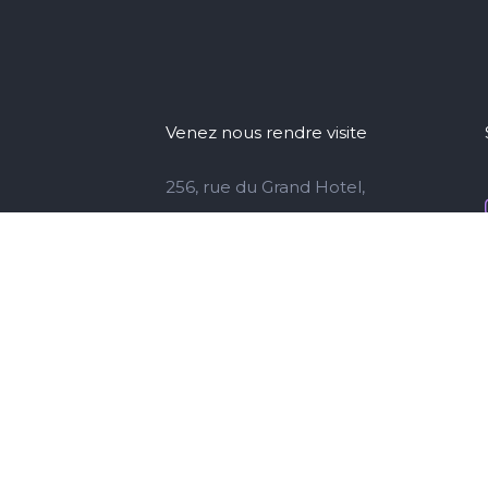
Venez nous rendre visite
256, rue du Grand Hotel,
Terminus, Niamey, Niger
+227 88 74 77 77
360@agencekouma.com