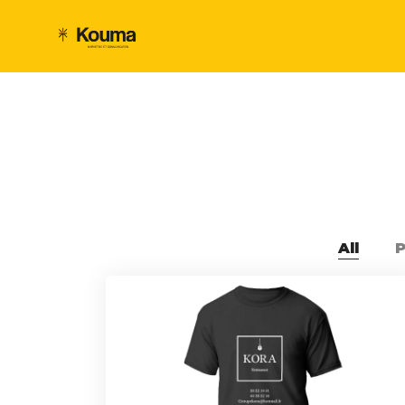
All
P