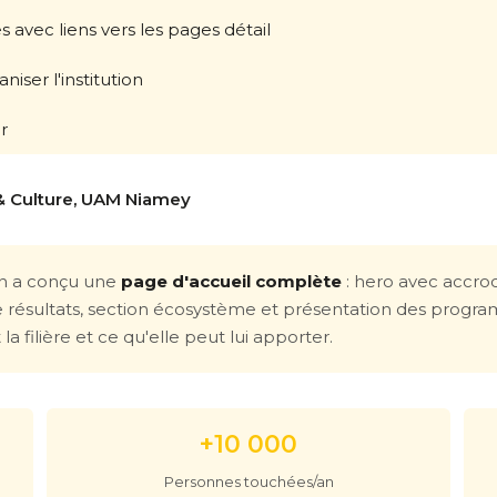
avec liens vers les pages détail
ser l'institution
er
s & Culture, UAM Niamey
 on a conçu une
page d'accueil complète
: hero avec accroch
e résultats, section écosystème et présentation des program
a filière et ce qu'elle peut lui apporter.
+10 000
Personnes touchées/an