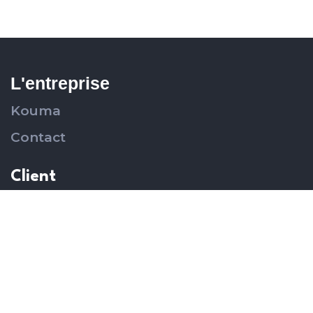
L'entreprise
Kouma
Contact
Client
Services
Portfolio
Venez nous rendre visite
256, rue du Grand Hotel,